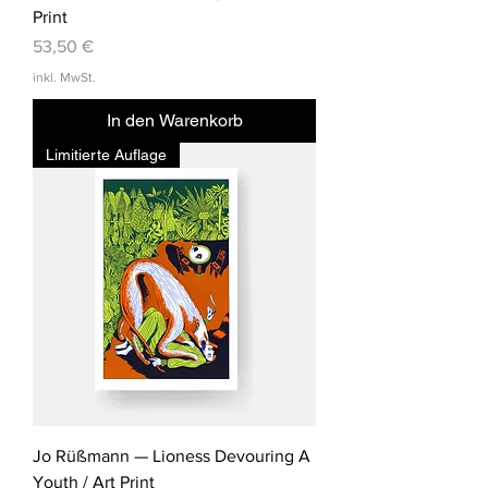
Print
Preis
53,50 €
inkl. MwSt.
In den Warenkorb
Limitierte Auflage
Jo Rüßmann — Lioness Devouring A
Youth / Art Print