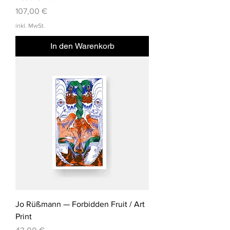
Preis
107,00 €
inkl. MwSt.
In den Warenkorb
Jo Rüßmann — Forbidden Fruit / Art
Print
Preis