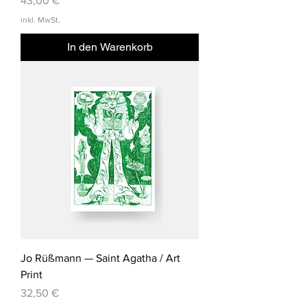
43,00 €
inkl. MwSt.
In den Warenkorb
Jo Rüßmann — Saint Agatha / Art
Print
Preis
32,50 €