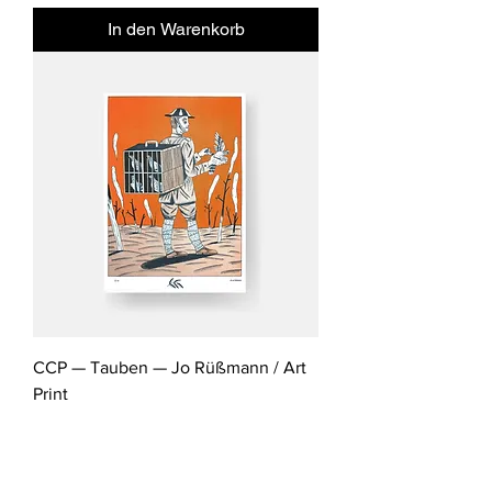
In den Warenkorb
CCP — Tauben — Jo Rüßmann / Art
Print
Preis
43,00 €
inkl. MwSt.