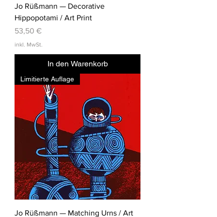
Jo Rüßmann — Decorative
Hippopotami / Art Print
Preis
53,50 €
inkl. MwSt.
In den Warenkorb
Limitierte Auflage
Jo Rüßmann — Matching Urns / Art