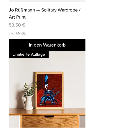
Jo Rüßmann — Solitary Wardrobe /
Art Print
Preis
53,50 €
inkl. MwSt.
In den Warenkorb
Limitierte Auflage