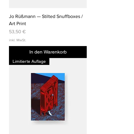
Jo Rüßmann — Stilted Snuffboxes /
Art Print
Preis
53,50 €
inkl. MwSt.
In den Warenkorb
Limitierte Auflage