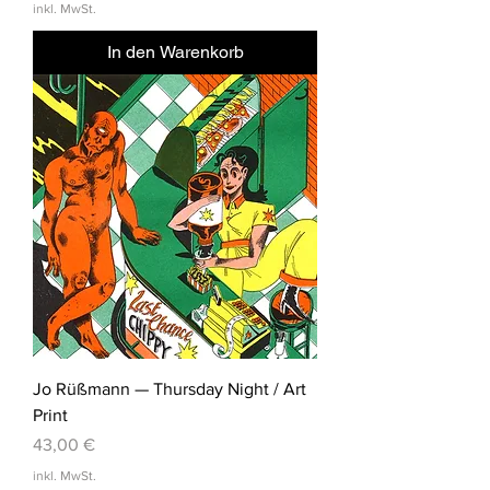
inkl. MwSt.
In den Warenkorb
Jo Rüßmann — Thursday Night / Art
Print
Preis
43,00 €
inkl. MwSt.