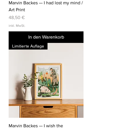
Marvin Backes — I had lost my mind /
Art Print
Preis
48,50 €
inkl. MwSt.
In den Warenkorb
Limitierte Auflage
Marvin Backes — I wish the