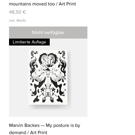
mountains moved too / Art Print
Preis
48,50 €
inkl. MwSt.
Nicht verfügbar
Limitierte Auflage
Marvin Backes — My posture is by
demand / Art Print