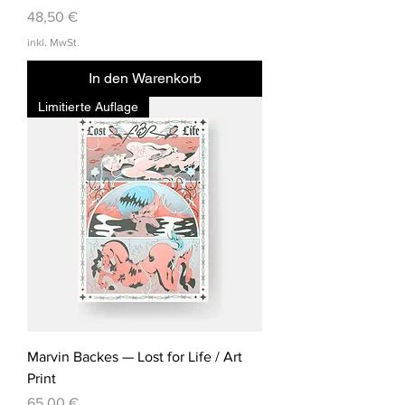
Preis
48,50 €
inkl. MwSt.
In den Warenkorb
Limitierte Auflage
Marvin Backes — Lost for Life / Art
Print
Preis
65,00 €