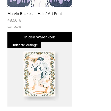
Marvin Backes — Hair / Art Print
Preis
48,50 €
inkl. MwSt.
In den Warenkorb
Limitierte Auflage