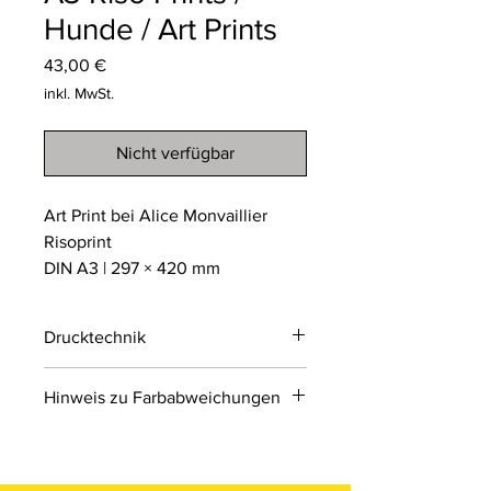
Hunde / Art Prints
Preis
43,00 €
inkl. MwSt.
Nicht verfügbar
Art Print bei Alice Monvaillier
Risoprint
DIN A3 | 297 × 420 mm
Drucktechnik
Risodruck
Hinweis zu Farbabweichungen
Der Risodruck ist ein
umweltfreundliches
Bitte beachten Sie, dass die Farben
Schablonendruckverfahren, das an
der Produkte auf den Bildern im
Siebdruck erinnert. Er arbeitet mit
Online-Shop aufgrund von Monitor-