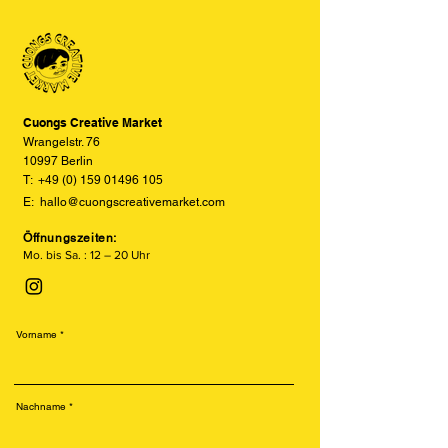
einzelnen Farbschichten auf Sojabasis
und Displayeinstellungen leicht von
und erzeugt einzigartige, leicht
den tatsächlichen Farben abweichen
versetzte und texturierte Drucke.
können. Wir bemühen uns, die Farben
Besonders beliebt ist der Risodruck
so realitätsgetreu wie möglich
für seine leuchtenden Farben, sein
darzustellen, können jedoch keine
retroähnliches Aussehen und seine
vollständige Übereinstimmung
Cuongs Creative Market
nachhaltige Produktion.
garantieren.
Wrangelstr. 76
10997 Berlin
T:
+49 (0) 159 01496 105
E:
hallo@cuongscreativemarket.com
Öffnungszeiten:
Mo. bis Sa. : 12 – 20 Uhr
Vorname
Nachname