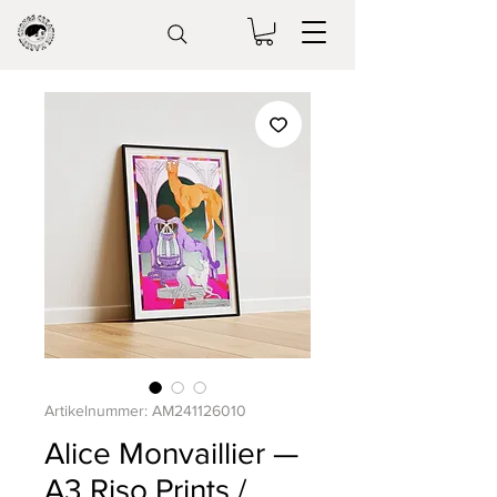
Artikelnummer: AM241126010
Alice Monvaillier —
A3 Riso Prints /