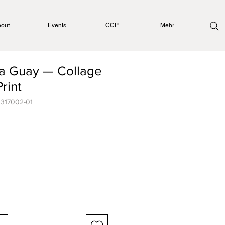
out
Events
CCP
Mehr
a Guay — Collage
Print
0317002-01