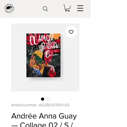
Artikelnummer: AG250317001-02
Andrée Anna Guay
— Collage 02 / S /