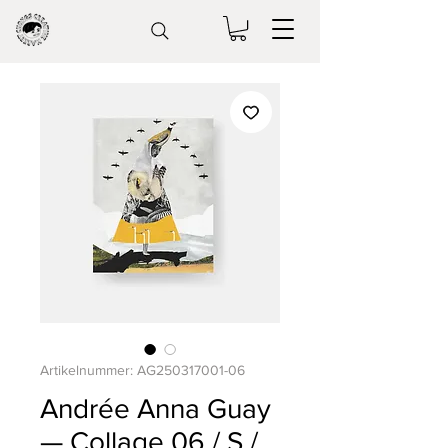
Artikelnummer: AG250317001-06
Andrée Anna Guay
— Collage 06 / S /