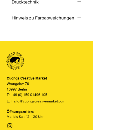
Drucktechnik
Digitaldruck
Hinweis zu Farbabweichungen
Digitaldruck ist ein modernes
Druckverfahren, bei dem Druckdaten
Bitte beachten Sie, dass die Farben
direkt von einer Datei auf das Material
der Produkte auf den Bildern im
übertragen werden.
Online-Shop aufgrund von Monitor-
und Displayeinstellungen leicht von
den tatsächlichen Farben abweichen
können. Wir bemühen uns, die Farben
so realitätsgetreu wie möglich
darzustellen, können jedoch keine
vollständige Übereinstimmung
Cuongs Creative Market
garantieren.
Wrangelstr. 76
10997 Berlin
T:
+49 (0) 159 01496 105
E:
hallo@cuongscreativemarket.com
Öffnungszeiten:
Mo. bis Sa. : 12 – 20 Uhr