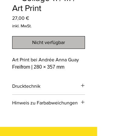
Art Print
Preis
27,00 €
inkl. MwSt.
Nicht verfügbar
Art Print bei Andrée Anna Guay
Freifrom | 280 × 357 mm
Drucktechnik
Digitaldruck
Hinweis zu Farbabweichungen
Digitaldruck ist ein modernes
Druckverfahren, bei dem Druckdaten
Bitte beachten Sie, dass die Farben
direkt von einer Datei auf das Material
der Produkte auf den Bildern im
übertragen werden.
Online-Shop aufgrund von Monitor-
und Displayeinstellungen leicht von