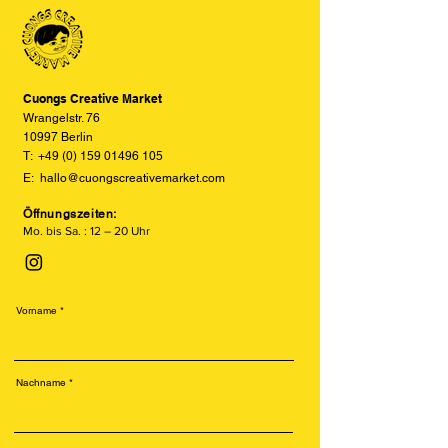
den tatsächlichen Farben abweichen
können. Wir bemühen uns, die Farben
so realitätsgetreu wie möglich
darzustellen, können jedoch keine
vollständige Übereinstimmung
Cuongs Creative Market
garantieren.
Wrangelstr. 76
10997 Berlin
T:
+49 (0) 159 01496 105
E:
hallo@cuongscreativemarket.com
Öffnungszeiten:
Mo. bis Sa. : 12 – 20 Uhr
Vorname
Nachname