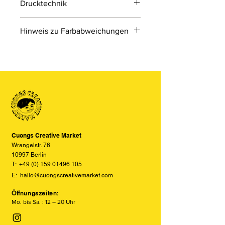
Drucktechnik
Digitaldruck
Hinweis zu Farbabweichungen
Digitaldruck ist ein modernes
Druckverfahren, bei dem Druckdaten
Bitte beachten Sie, dass die Farben
direkt von einer Datei auf das Material
der Produkte auf den Bildern im
übertragen werden.
Online-Shop aufgrund von Monitor-
und Displayeinstellungen leicht von
den tatsächlichen Farben abweichen
können. Wir bemühen uns, die Farben
so realitätsgetreu wie möglich
darzustellen, können jedoch keine
vollständige Übereinstimmung
Cuongs Creative Market
garantieren.
Wrangelstr. 76
10997 Berlin
T:
+49 (0) 159 01496 105
E:
hallo@cuongscreativemarket.com
Öffnungszeiten:
Mo. bis Sa. : 12 – 20 Uhr