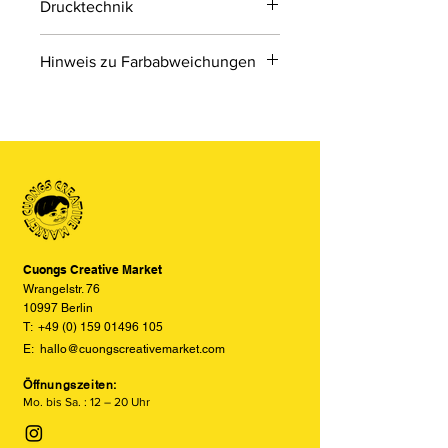
Drucktechnik
Digitaldruck
Hinweis zu Farbabweichungen
Digitaldruck ist ein modernes
Druckverfahren, bei dem Druckdaten
Bitte beachten Sie, dass die Farben
direkt von einer Datei auf das Material
der Produkte auf den Bildern im
übertragen werden.
Online-Shop aufgrund von Monitor-
und Displayeinstellungen leicht von
den tatsächlichen Farben abweichen
können. Wir bemühen uns, die Farben
so realitätsgetreu wie möglich
darzustellen, können jedoch keine
vollständige Übereinstimmung
Cuongs Creative Market
garantieren.
Wrangelstr. 76
10997 Berlin
T:
+49 (0) 159 01496 105
E:
hallo@cuongscreativemarket.com
Öffnungszeiten:
Mo. bis Sa. : 12 – 20 Uhr