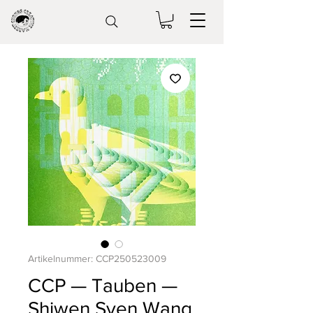
Artikelnummer: CCP250523009
CCP — Tauben —
Shiwen Sven Wang