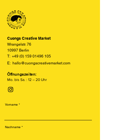
Material gedruckt wird. Er eignet sich
und Displayeinstellungen leicht von
besonders für langlebige,
den tatsächlichen Farben abweichen
farbintensive Drucke auf Papier. Durch
können. Wir bemühen uns, die Farben
den Schichtaufbau entstehen kräftige
so realitätsgetreu wie möglich
Farben und ein einzigartiger,
darzustellen, können jedoch keine
handwerklicher Charakter.
vollständige Übereinstimmung
Cuongs Creative Market
garantieren.
Wrangelstr. 76
10997 Berlin
T:
+49 (0) 159 01496 105
E:
hallo@cuongscreativemarket.com
Öffnungszeiten:
Mo. bis Sa. : 12 – 20 Uhr
Vorname
Nachname