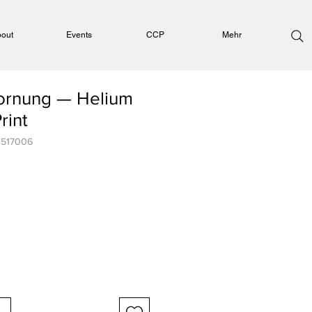
out
Events
CCP
Mehr
Hornung — Helium
rint
0517006