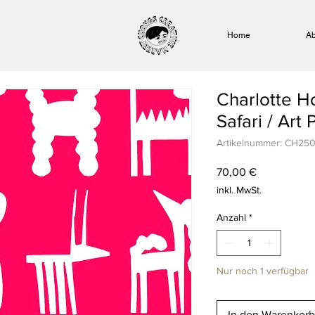
Home
Ab
Charlotte 
Safari / Art P
Artikelnummer: CH25
Preis
70,00 €
inkl. MwSt.
Anzahl
*
Nur noch 1 verfügbar
In den Warenkorb