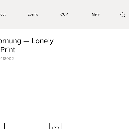
out
Events
CCP
Mehr
ornung — Lonely
Print
0418002