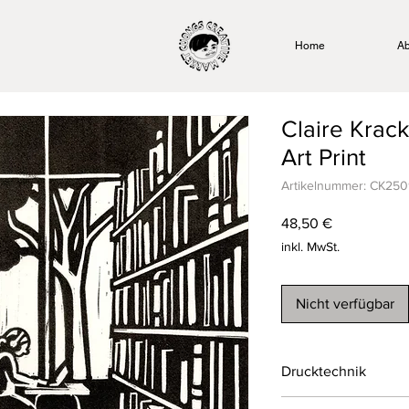
Home
Ab
Claire Krack
Art Print
Artikelnummer: CK25
Preis
48,50 €
inkl. MwSt.
Nicht verfügbar
Drucktechnik
Linoldruck