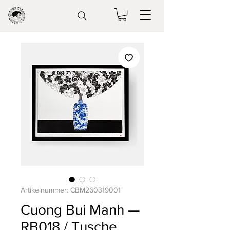
Artikelnummer: CBM260319001
Cuong Bui Manh —
RB018 / Tusche