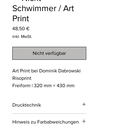
Schwimmer / Art
Print
Preis
48,50 €
inkl. MwSt.
Nicht verfügbar
Art Print bei Dominik Dabrowski
Risoprint
Freiform | 320 mm × 430 mm
Drucktechnik
Risodruck
Hinweis zu Farbabweichungen
Der Risodruck ist ein
umweltfreundliches
Bitte beachten Sie, dass die Farben
Schablonendruckverfahren, das an