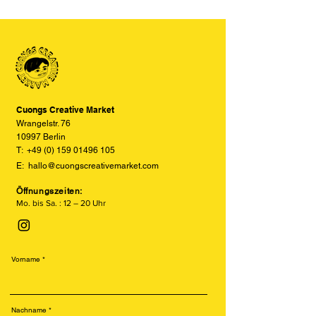
der Produkte auf den Bildern im
Siebdruck erinnert. Er arbeitet mit
Online-Shop aufgrund von Monitor-
einzelnen Farbschichten auf Sojabasis
und Displayeinstellungen leicht von
und erzeugt einzigartige, leicht
den tatsächlichen Farben abweichen
versetzte und texturierte Drucke.
können. Wir bemühen uns, die Farben
Besonders beliebt ist der Risodruck
so realitätsgetreu wie möglich
für seine leuchtenden Farben, sein
darzustellen, können jedoch keine
retroähnliches Aussehen und seine
vollständige Übereinstimmung
Cuongs Creative Market
nachhaltige Produktion.
garantieren.
Wrangelstr. 76
10997 Berlin
T:
+49 (0) 159 01496 105
E:
hallo@cuongscreativemarket.com
Öffnungszeiten:
Mo. bis Sa. : 12 – 20 Uhr
Vorname
Nachname