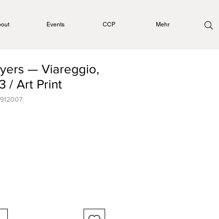
out
Events
CCP
Mehr
ers — Viareggio,
 / Art Print
0912007