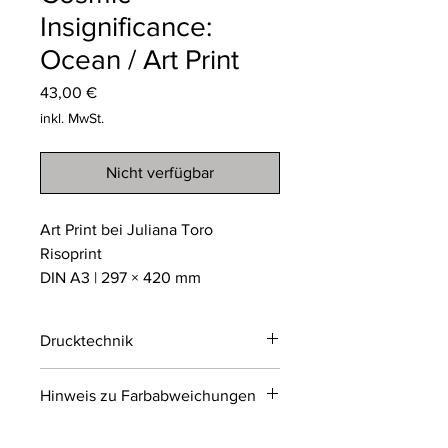
Insignificance:
Ocean / Art Print
Preis
43,00 €
inkl. MwSt.
Nicht verfügbar
Art Print bei Juliana Toro
Risoprint
DIN A3 | 297 × 420 mm
Drucktechnik
Risodruck
Hinweis zu Farbabweichungen
Der Risodruck ist ein
umweltfreundliches
Bitte beachten Sie, dass die Farben
Schablonendruckverfahren, das an