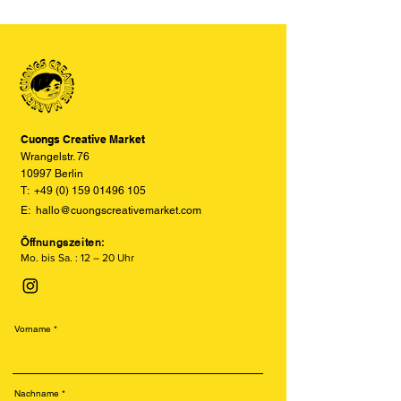
der Produkte auf den Bildern im
Siebdruck erinnert. Er arbeitet mit
Online-Shop aufgrund von Monitor-
einzelnen Farbschichten auf Sojabasis
und Displayeinstellungen leicht von
und erzeugt einzigartige, leicht
den tatsächlichen Farben abweichen
versetzte und texturierte Drucke.
können. Wir bemühen uns, die Farben
Besonders beliebt ist der Risodruck
so realitätsgetreu wie möglich
für seine leuchtenden Farben, sein
darzustellen, können jedoch keine
retroähnliches Aussehen und seine
vollständige Übereinstimmung
Cuongs Creative Market
nachhaltige Produktion.
garantieren.
Wrangelstr. 76
10997 Berlin
T:
+49 (0) 159 01496 105
E:
hallo@cuongscreativemarket.com
Öffnungszeiten:
Mo. bis Sa. : 12 – 20 Uhr
Vorname
Nachname