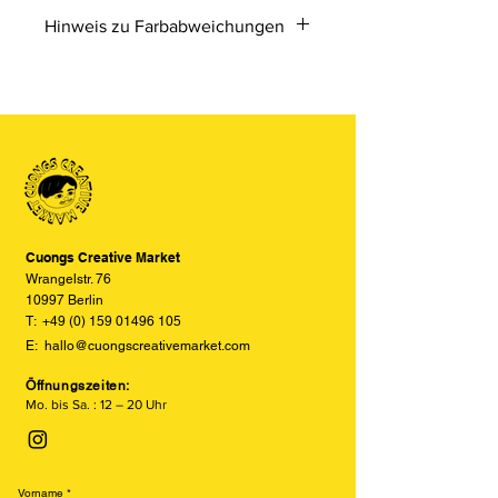
Sticker machen spaß!
Hinweis zu Farbabweichungen
Bitte beachten Sie, dass die Farben
der Produkte auf den Bildern im
Online-Shop aufgrund von Monitor-
und Displayeinstellungen leicht von
den tatsächlichen Farben abweichen
können. Wir bemühen uns, die Farben
so realitätsgetreu wie möglich
darzustellen, können jedoch keine
vollständige Übereinstimmung
Cuongs Creative Market
garantieren.
Wrangelstr. 76
10997 Berlin
T:
+49 (0) 159 01496 105
E:
hallo@cuongscreativemarket.com
Öffnungszeiten:
Mo. bis Sa. : 12 – 20 Uhr
Vorname