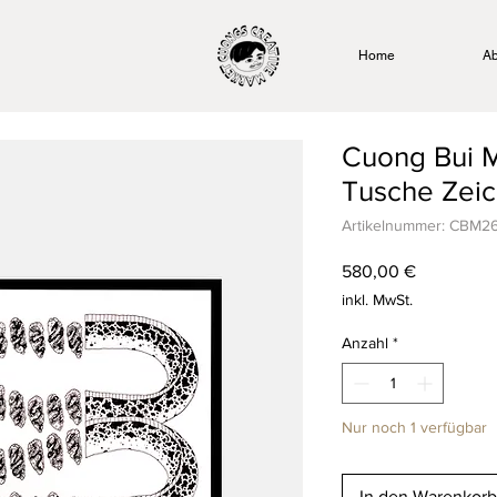
Home
Ab
Cuong Bui M
Tusche Zei
Artikelnummer: CBM2
Preis
580,00 €
inkl. MwSt.
Anzahl
*
Nur noch 1 verfügbar
In den Warenkorb