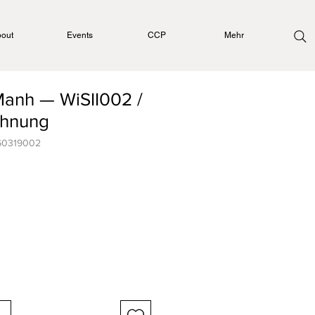
out
Events
CCP
Mehr
anh — WiSII002 /
chnung
60319002