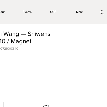
out
Events
CCP
Mehr
n Wang — Shiwens
10 / Magnet
50729003-10