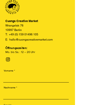
den tatsächlichen Farben abweichen
versetzte und texturierte Drucke.
können. Wir bemühen uns, die Farben
Besonders beliebt ist der Risodruck
so realitätsgetreu wie möglich
für seine leuchtenden Farben, sein
darzustellen, können jedoch keine
retroähnliches Aussehen und seine
vollständige Übereinstimmung
Cuongs Creative Market
nachhaltige Produktion.
garantieren.
Wrangelstr. 76
10997 Berlin
T:
+49 (0) 159 01496 105
E:
hallo@cuongscreativemarket.com
Öffnungszeiten:
Mo. bis Sa. : 12 – 20 Uhr
Vorname
Nachname