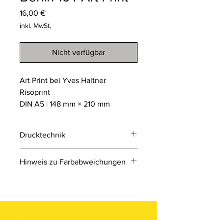
Preis
16,00 €
inkl. MwSt.
Nicht verfügbar
Art Print bei Yves Haltner
Risoprint
DIN A5 | 148 mm × 210 mm
Drucktechnik
Risodruck
Hinweis zu Farbabweichungen
Der Risodruck ist ein
umweltfreundliches
Bitte beachten Sie, dass die Farben
Schablonendruckverfahren, das an
der Produkte auf den Bildern im
Siebdruck erinnert. Er arbeitet mit
Online-Shop aufgrund von Monitor-
einzelnen Farbschichten auf Sojabasis
und Displayeinstellungen leicht von
und erzeugt einzigartige, leicht