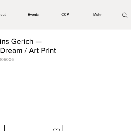
out
Events
CCP
Mehr
tins Gerich —
Dream / Art Print
1005006