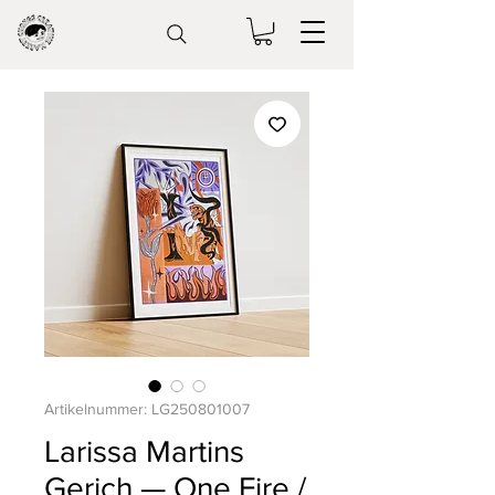
Artikelnummer: LG250801007
Larissa Martins
Gerich — One Fire /