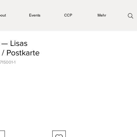
out
Events
CCP
Mehr
 — Lisas
 / Postkarte
715001-1