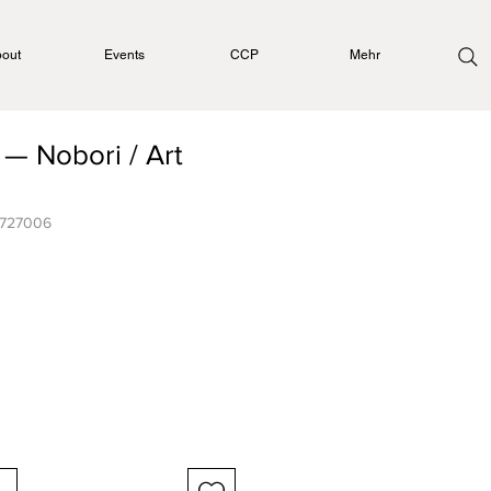
out
Events
CCP
Mehr
 — Nobori / Art
0727006