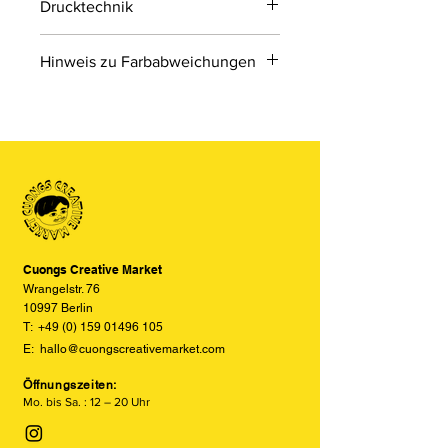
Drucktechnik
Digitaldruck
Hinweis zu Farbabweichungen
Digitaldruck ist ein modernes
Druckverfahren, bei dem Druckdaten
Bitte beachten Sie, dass die Farben
direkt von einer Datei auf das Material
der Produkte auf den Bildern im
übertragen werden.
Online-Shop aufgrund von Monitor-
und Displayeinstellungen leicht von
den tatsächlichen Farben abweichen
können. Wir bemühen uns, die Farben
so realitätsgetreu wie möglich
darzustellen, können jedoch keine
vollständige Übereinstimmung
Cuongs Creative Market
garantieren.
Wrangelstr. 76
10997 Berlin
T:
+49 (0) 159 01496 105
E:
hallo@cuongscreativemarket.com
Öffnungszeiten:
Mo. bis Sa. : 12 – 20 Uhr