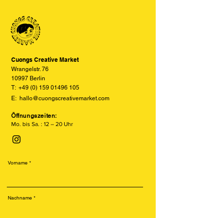
einzelnen Farbschichten auf Sojabasis
und Displayeinstellungen leicht von
und erzeugt einzigartige, leicht
den tatsächlichen Farben abweichen
versetzte und texturierte Drucke.
können. Wir bemühen uns, die Farben
Besonders beliebt ist der Risodruck
so realitätsgetreu wie möglich
für seine leuchtenden Farben, sein
darzustellen, können jedoch keine
retroähnliches Aussehen und seine
vollständige Übereinstimmung
Cuongs Creative Market
nachhaltige Produktion.
garantieren.
Wrangelstr. 76
10997 Berlin
T:
+49 (0) 159 01496 105
E:
hallo@cuongscreativemarket.com
Öffnungszeiten:
Mo. bis Sa. : 12 – 20 Uhr
Vorname
Nachname