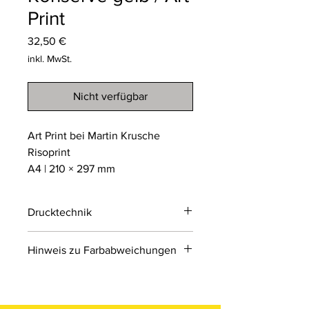
Print
Preis
32,50 €
inkl. MwSt.
Nicht verfügbar
Art Print bei Martin Krusche
Risoprint
A4 | 210 × 297 mm
Drucktechnik
Risodruck
Hinweis zu Farbabweichungen
Der Risodruck ist ein
umweltfreundliches
Bitte beachten Sie, dass die Farben
Schablonendruckverfahren, das an
der Produkte auf den Bildern im
Siebdruck erinnert. Er arbeitet mit
Online-Shop aufgrund von Monitor-