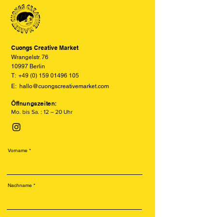
den tatsächlichen Farben abweichen
können. Wir bemühen uns, die Farben
so realitätsgetreu wie möglich
darzustellen, können jedoch keine
vollständige Übereinstimmung
Cuongs Creative Market
garantieren.
Wrangelstr. 76
10997 Berlin
T:
+49 (0) 159 01496 105
E:
hallo@cuongscreativemarket.com
Öffnungszeiten:
Mo. bis Sa. : 12 – 20 Uhr
Vorname
Nachname