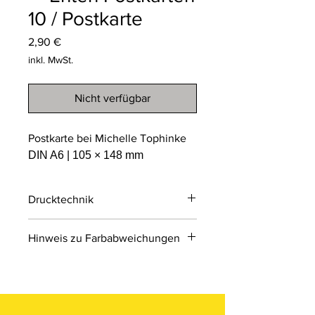
10 / Postkarte
Preis
2,90 €
inkl. MwSt.
Nicht verfügbar
Postkarte bei Michelle Tophinke
DIN A6 | 105 × 148 mm
Drucktechnik
Digitaldruck
Hinweis zu Farbabweichungen
Digitaldruck ist ein modernes
Druckverfahren, bei dem Druckdaten
Bitte beachten Sie, dass die Farben
direkt von einer Datei auf das Material
der Produkte auf den Bildern im
übertragen werden.
Online-Shop aufgrund von Monitor-
und Displayeinstellungen leicht von