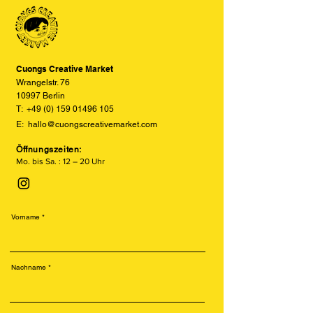
den tatsächlichen Farben abweichen
können. Wir bemühen uns, die Farben
so realitätsgetreu wie möglich
darzustellen, können jedoch keine
vollständige Übereinstimmung
Cuongs Creative Market
garantieren.
Wrangelstr. 76
10997 Berlin
T:
+49 (0) 159 01496 105
E:
hallo@cuongscreativemarket.com
Öffnungszeiten:
Mo. bis Sa. : 12 – 20 Uhr
Vorname
Nachname