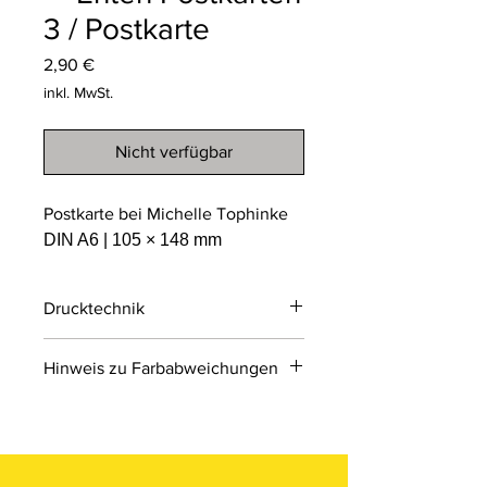
3 / Postkarte
Preis
2,90 €
inkl. MwSt.
Nicht verfügbar
Postkarte bei Michelle Tophinke
DIN A6 | 105 × 148 mm
Drucktechnik
Digitaldruck
Hinweis zu Farbabweichungen
Digitaldruck ist ein modernes
Druckverfahren, bei dem Druckdaten
Bitte beachten Sie, dass die Farben
direkt von einer Datei auf das Material
der Produkte auf den Bildern im
übertragen werden.
Online-Shop aufgrund von Monitor-
und Displayeinstellungen leicht von