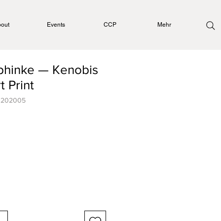
out
Events
CCP
Mehr
phinke — Kenobis
t Print
30202005