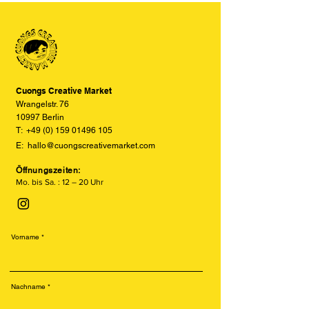
Online-Shop aufgrund von Monitor-
und Displayeinstellungen leicht von
den tatsächlichen Farben abweichen
können. Wir bemühen uns, die Farben
so realitätsgetreu wie möglich
darzustellen, können jedoch keine
vollständige Übereinstimmung
Cuongs Creative Market
garantieren.
Wrangelstr. 76
10997 Berlin
T:
+49 (0) 159 01496 105
E:
hallo@cuongscreativemarket.com
Öffnungszeiten:
Mo. bis Sa. : 12 – 20 Uhr
Vorname
Nachname