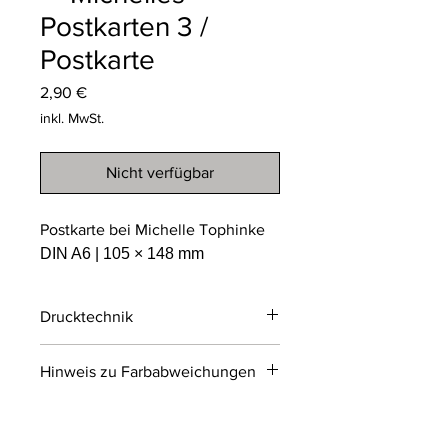
Postkarten 3 /
Postkarte
Preis
2,90 €
inkl. MwSt.
Nicht verfügbar
Postkarte bei Michelle Tophinke
DIN A6 | 105 × 148 mm
Drucktechnik
Digitaldruck
Hinweis zu Farbabweichungen
Digitaldruck ist ein modernes
Druckverfahren, bei dem Druckdaten
Bitte beachten Sie, dass die Farben
direkt von einer Datei auf das Material
der Produkte auf den Bildern im
übertragen werden.