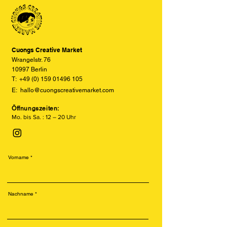
den tatsächlichen Farben abweichen
können. Wir bemühen uns, die Farben
so realitätsgetreu wie möglich
darzustellen, können jedoch keine
vollständige Übereinstimmung
Cuongs Creative Market
garantieren.
Wrangelstr. 76
10997 Berlin
T:
+49 (0) 159 01496 105
E:
hallo@cuongscreativemarket.com
Öffnungszeiten:
Mo. bis Sa. : 12 – 20 Uhr
Vorname
Nachname