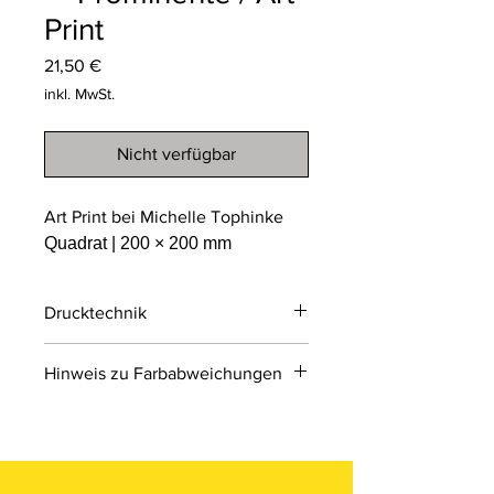
Print
Preis
21,50 €
inkl. MwSt.
Nicht verfügbar
Art Print bei Michelle Tophinke
Quadrat | 200 × 200 mm
Drucktechnik
Digitaldruck
Hinweis zu Farbabweichungen
Digitaldruck ist ein modernes
Druckverfahren, bei dem Druckdaten
Bitte beachten Sie, dass die Farben
direkt von einer Datei auf das Material
der Produkte auf den Bildern im
übertragen werden.
Online-Shop aufgrund von Monitor-
und Displayeinstellungen leicht von