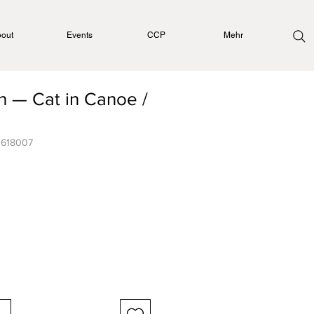
out
Events
CCP
Mehr
 — Cat in Canoe /
0618007