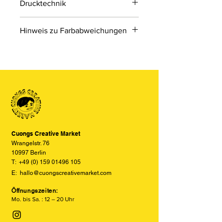
Drucktechnik
Digitaldruck
Hinweis zu Farbabweichungen
Digitaldruck ist ein modernes
Druckverfahren, bei dem Druckdaten
Bitte beachten Sie, dass die Farben
direkt von einer Datei auf das Material
der Produkte auf den Bildern im
übertragen werden.
Online-Shop aufgrund von Monitor-
und Displayeinstellungen leicht von
den tatsächlichen Farben abweichen
können. Wir bemühen uns, die Farben
so realitätsgetreu wie möglich
darzustellen, können jedoch keine
vollständige Übereinstimmung
Cuongs Creative Market
garantieren.
Wrangelstr. 76
10997 Berlin
T:
+49 (0) 159 01496 105
E:
hallo@cuongscreativemarket.com
Öffnungszeiten:
Mo. bis Sa. : 12 – 20 Uhr