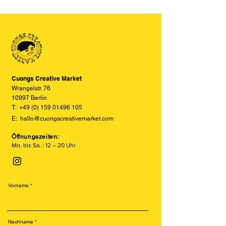
der Produkte auf den Bildern im
Siebdruck erinnert. Er arbeitet mit
Online-Shop aufgrund von Monitor-
einzelnen Farbschichten auf Sojabasis
und Displayeinstellungen leicht von
und erzeugt einzigartige, leicht
den tatsächlichen Farben abweichen
versetzte und texturierte Drucke.
können. Wir bemühen uns, die Farben
Besonders beliebt ist der Risodruck
so realitätsgetreu wie möglich
für seine leuchtenden Farben, sein
darzustellen, können jedoch keine
retroähnliches Aussehen und seine
vollständige Übereinstimmung
Cuongs Creative Market
nachhaltige Produktion.
garantieren.
Wrangelstr. 76
10997 Berlin
T:
+49 (0) 159 01496 105
E:
hallo@cuongscreativemarket.com
Öffnungszeiten:
Mo. bis Sa. : 12 – 20 Uhr
Vorname
Nachname