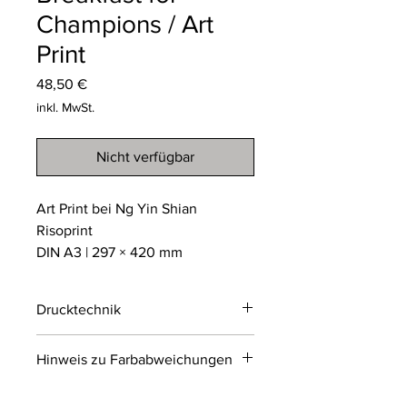
Champions / Art
Print
Preis
48,50 €
inkl. MwSt.
Nicht verfügbar
Art Print bei Ng Yin Shian
Risoprint
DIN A3 | 297 × 420 mm
Drucktechnik
Risodruck
Hinweis zu Farbabweichungen
Der Risodruck ist ein
umweltfreundliches
Bitte beachten Sie, dass die Farben
Schablonendruckverfahren, das an