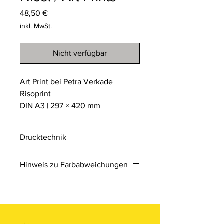
Preis
48,50 €
inkl. MwSt.
Nicht verfügbar
Art Print bei Petra Verkade
Risoprint
DIN A3 | 297 × 420 mm
Drucktechnik
Risodruck
Hinweis zu Farbabweichungen
Der Risodruck ist ein
umweltfreundliches
Bitte beachten Sie, dass die Farben
Schablonendruckverfahren, das an
der Produkte auf den Bildern im
Siebdruck erinnert. Er arbeitet mit
Online-Shop aufgrund von Monitor-
einzelnen Farbschichten auf Sojabasis
und Displayeinstellungen leicht von
und erzeugt einzigartige, leicht