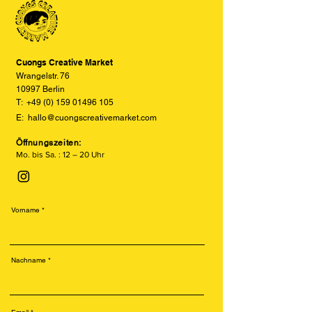
den tatsächlichen Farben abweichen
versetzte und texturierte Drucke.
können. Wir bemühen uns, die Farben
Besonders beliebt ist der Risodruck
so realitätsgetreu wie möglich
für seine leuchtenden Farben, sein
darzustellen, können jedoch keine
retroähnliches Aussehen und seine
vollständige Übereinstimmung
Cuongs Creative Market
nachhaltige Produktion.
garantieren.
Wrangelstr. 76
10997 Berlin
T:
+49 (0) 159 01496 105
E:
hallo@cuongscreativemarket.com
Öffnungszeiten:
Mo. bis Sa. : 12 – 20 Uhr
Vorname
Nachname