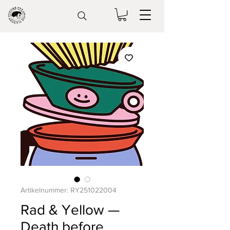
Artikelnummer: RY251022004
Rad & Yellow —
Death before