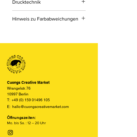
Drucktechnik
Digitaldruck
Hinweis zu Farbabweichungen
Digitaldruck ist ein modernes
Druckverfahren, bei dem Druckdaten
Bitte beachten Sie, dass die Farben
direkt von einer Datei auf das Material
der Produkte auf den Bildern im
übertragen werden.
Online-Shop aufgrund von Monitor-
und Displayeinstellungen leicht von
den tatsächlichen Farben abweichen
können. Wir bemühen uns, die Farben
so realitätsgetreu wie möglich
darzustellen, können jedoch keine
vollständige Übereinstimmung
Cuongs Creative Market
garantieren.
Wrangelstr. 76
10997 Berlin
T:
+49 (0) 159 01496 105
E:
hallo@cuongscreativemarket.com
Öffnungszeiten:
Mo. bis Sa. : 12 – 20 Uhr