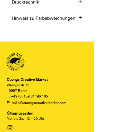
Drucktechnik
Digitaldruck
Hinweis zu Farbabweichungen
Digitaldruck ist ein modernes
Druckverfahren, bei dem Druckdaten
Bitte beachten Sie, dass die Farben
direkt von einer Datei auf das Material
der Produkte auf den Bildern im
übertragen werden.
Online-Shop aufgrund von Monitor-
und Displayeinstellungen leicht von
den tatsächlichen Farben abweichen
können. Wir bemühen uns, die Farben
so realitätsgetreu wie möglich
darzustellen, können jedoch keine
vollständige Übereinstimmung
Cuongs Creative Market
garantieren.
Wrangelstr. 76
10997 Berlin
T:
+49 (0) 159 01496 105
E:
hallo@cuongscreativemarket.com
Öffnungszeiten:
Mo. bis Sa. : 12 – 20 Uhr