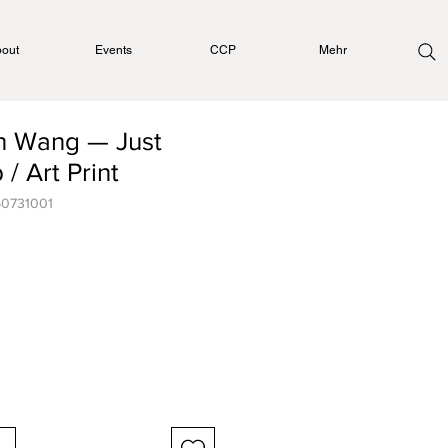
out
Events
CCP
Mehr
n Wang — Just
 / Art Print
50731001