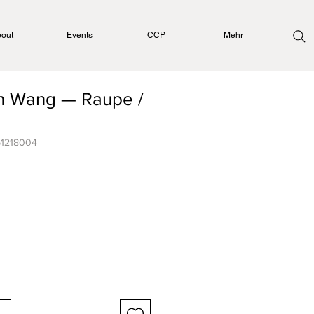
out
Events
CCP
Mehr
n Wang — Raupe /
51218004