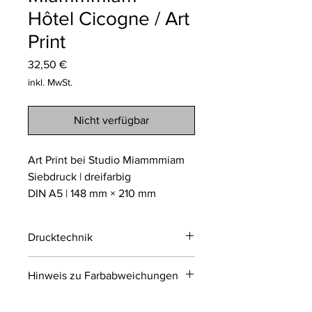
Hôtel Cicogne / Art
Print
Preis
32,50 €
inkl. MwSt.
Nicht verfügbar
Art Print bei Studio Miammmiam
Siebdruck | dreifarbig
DIN A5 | 148 mm × 210 mm
Drucktechnik
Siebdruck
Hinweis zu Farbabweichungen
Der Siebdruck ist ein hochwertiges
Druckverfahren, bei dem Farbe
Bitte beachten Sie, dass die Farben
mithilfe einer Schablone durch ein