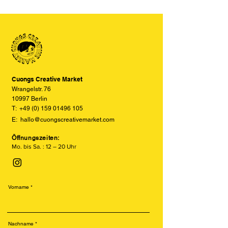
der Produkte auf den Bildern im
feinmaschiges Gewebe auf das
Online-Shop aufgrund von Monitor-
Material gedruckt wird. Er eignet sich
und Displayeinstellungen leicht von
besonders für langlebige,
den tatsächlichen Farben abweichen
farbintensive Drucke auf Papier. Durch
können. Wir bemühen uns, die Farben
den Schichtaufbau entstehen kräftige
so realitätsgetreu wie möglich
Farben und ein einzigartiger,
darzustellen, können jedoch keine
handwerklicher Charakter.
vollständige Übereinstimmung
Cuongs Creative Market
garantieren.
Wrangelstr. 76
10997 Berlin
T:
+49 (0) 159 01496 105
E:
hallo@cuongscreativemarket.com
Öffnungszeiten:
Mo. bis Sa. : 12 – 20 Uhr
Vorname
Nachname