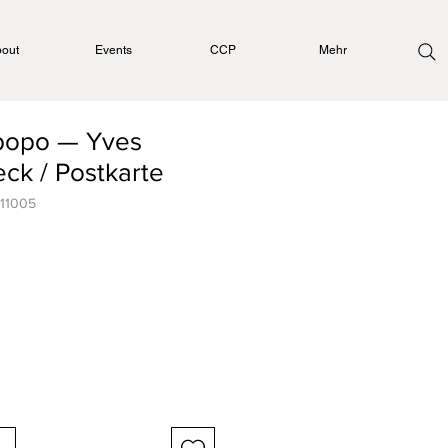
out
Events
CCP
Mehr
popo — Yves
eck / Postkarte
211005