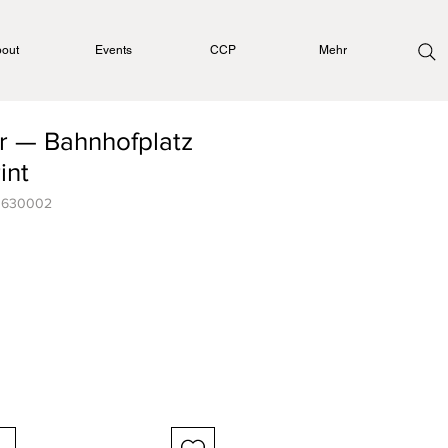
out
Events
CCP
Mehr
r — Bahnhofplatz
int
50630002