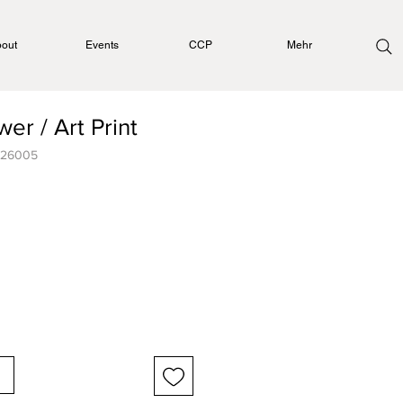
out
Events
CCP
Mehr
er / Art Print
126005