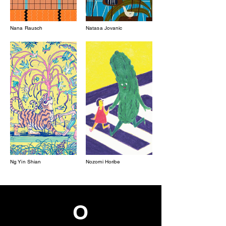
Nana Rausch
Natasa Jovanic
Ng Yin Shian
Nozomi Horibe
O