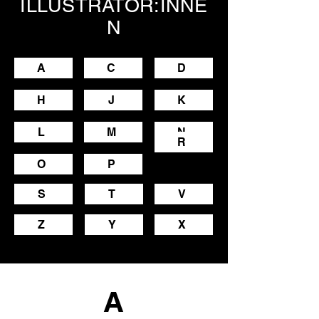
ILLUSTRATOR:INNE
N
A
C
D
H
J
K
L
M
N
R
O
P
S
T
V
Z
Y
X
A