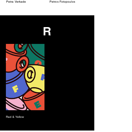
Petra Verkade
Petros Fotopoulos
R
Rad & Yellow