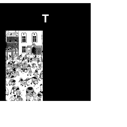
T
Tolga Akdogan