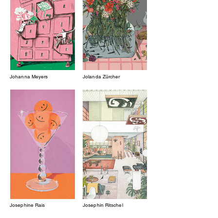
Johanna Meyers
Jolanda Zürcher
Josephine Rais
Josephin Ritschel