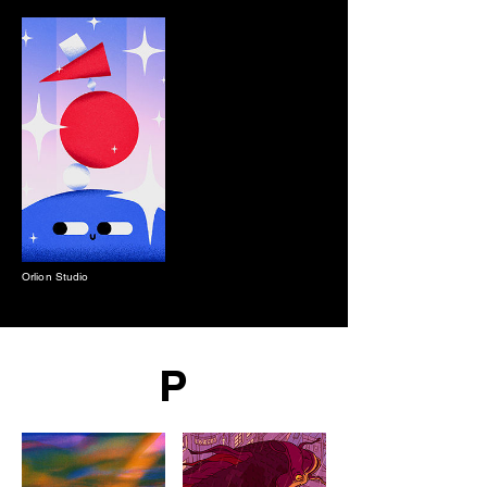
Orlion Studio
P