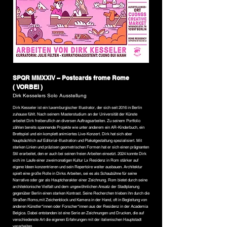
SPQR MMXXIV – Postcards frome Rome
( VORBEI )
Dirk Kesselers Solo Ausstellung
Dirk Kesseler ist ein luxemburgischer Illustrator, der sich seit 2016 in Berlin
zuhause fühlt. Nach seinem Masterstudium an der Universität der Künste
arbeitet Dirk freiberuflich an diversen Auftragsarbeiten. Zu seinem Portfolio
zählen bereits spannende Projekte wie unter anderem ein AR-Kinderbuch, ein
Brettspiel und ein komplett animiertes Live-Konzert. Dirk hat sich aber
hauptsächlich auf Editorial-Illustration und Plakatgestaltung spezialisiert. Mit
starken Linien und präzisen geometrischen Formen hat er sich einen prägnanten
Stil erarbeitet, den er auch bei seinen freien Arbeiten einsetzt. 2024 konnte Dirk
sich im Laufe einer zweimonatigen Kultur Lx Residenz in Rom stärker auf
eigene Ideen konzentrieren und sein Repertoire weiter ausbauen. Architektur
spielt eine große Rolle in Dirks Arbeiten, sei es als Schaubühne für seine
Narrative oder gar als Hauptcharakter einer Zeichnung. Rom bietet durch seine
architektonische Vielfalt und dem ungewöhnlichen Ansatz der Stadtplanung
gegenüber Berlin einen starken Kontrast. Seine Recherchen trieben ihn durch die
Straßen Roms,mit Zeichenblock und Kamera in der Hand, oft in Begleitung von
anderen Künstler*innen oder Forscher*innen aus der Residenz in der Academia
Belgica. Dabei entstanden ist eine Serie an Zeichnungen und Drucken, die auf
verschiedenste Art die eigenen Erfahrungen mit der italienischen Hauptstadt
verarbeiten.