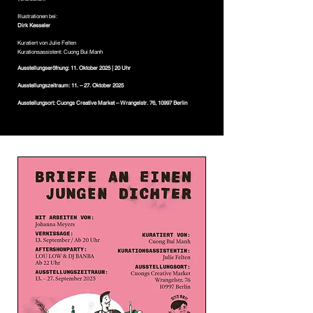
Illustrationen bei:
Dirk Kesseler
Kuratiert von Julie Felten
Kurationsassistent: Cuong Bui Manh
Ausstellungseröfnung: 11. Oktober 2025 | 20 Uhr
Ausstellungszeitraum: 11. – 27. Oktober 2025
Ausstellungsort: Cuongs Creative Market – Wrangelstr. 76, 10997 Berlin