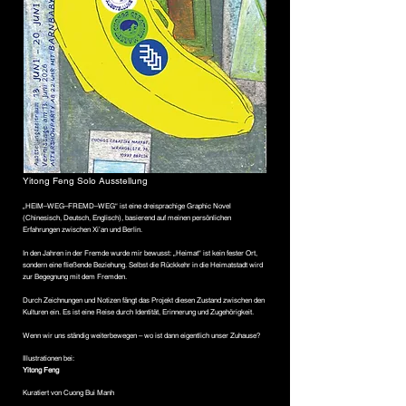
Yitong Feng Solo Ausstellung
„HEIM–WEG–FREMD–WEG“ ist eine dreisprachige Graphic Novel
(Chinesisch, Deutsch, Englisch), basierend auf meinen persönlichen
Erfahrungen zwischen Xi’an und Berlin.
In den Jahren in der Fremde wurde mir bewusst: „Heimat“ ist kein fester Ort,
sondern eine fließende Beziehung. Selbst die Rückkehr in die Heimatstadt wird
zur Begegnung mit dem Fremden.
Durch Zeichnungen und Notizen fängt das Projekt diesen Zustand zwischen den
Kulturen ein. Es ist eine Reise durch Identität, Erinnerung und Zugehörigkeit.
Wenn wir uns ständig weiterbewegen – wo ist dann eigentlich unser Zuhause?
Illustrationen bei:
Yitong Feng
Kuratiert von Cuong Bui Manh