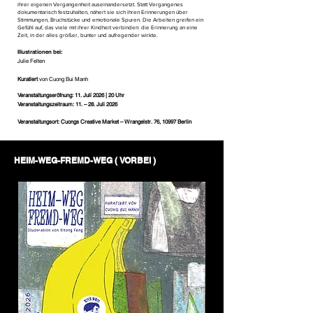
ihrer eigenen Vergangenheit auseinandersetzt. Statt Vergangenes
dokumentarisch festzuhalten, nähert sie sich ihren Erinnerungen über
Stimmungen, Bruchstücke und emotionale Spuren. Die Arbeiten greifen ein
Gefühl auf, das viele mit ihrer Kindheit verbinden: die Erinnerung an eine
Zeit, in der alles größer, bunter und aufregender wirkte.
Illustrationen bei:
Julie Felten
Kuratiert
von Cuong Bui Manh
Veranstaltungseröfnung: 11. Juli 2026 | 20 Uhr
Veranstaltungszeitraum: 11. – 28. Juli 2026
Veranstaltungsort: Cuongs Creative Market – Wrangelstr. 76, 10997 Berlin
HEIM-WEG-FREMD-WEG ( VORBEI )