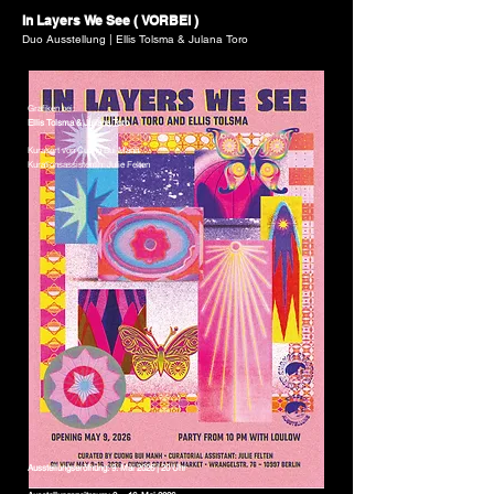
In Layers We See ( VORBEI )
Duo Ausstellung | Ellis Tolsma & Julana Toro
Grafiken bei:
Ellis Tolsma & Juliana Toro
Kuratiert von Cuong Bui Manh
Kurationsassistentin: Julie Felten
Ausstellungseröfnung: 9. Mai 2026 | 20 Uhr