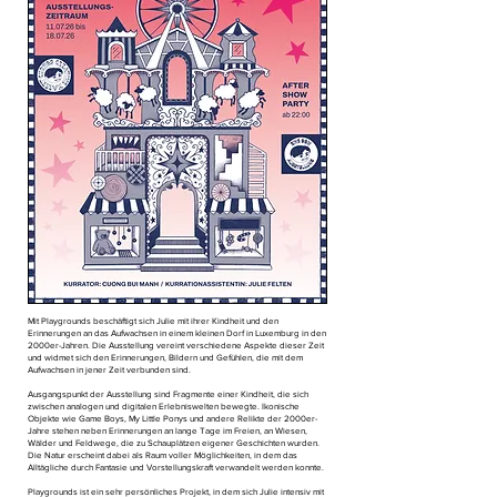
Mit Playgrounds beschäftigt sich Julie mit ihrer Kindheit und den
Erinnerungen an das Aufwachsen in einem kleinen Dorf in Luxemburg in den
2000er-Jahren. Die Ausstellung vereint verschiedene Aspekte dieser Zeit
und widmet sich den Erinnerungen, Bildern und Gefühlen, die mit dem
Aufwachsen in jener Zeit verbunden sind.
Ausgangspunkt der Ausstellung sind Fragmente einer Kindheit, die sich
zwischen analogen und digitalen Erlebniswelten bewegte. Ikonische
Objekte wie Game Boys, My Little Ponys und andere Relikte der 2000er-
Jahre stehen neben Erinnerungen an lange Tage im Freien, an Wiesen,
Wälder und Feldwege, die zu Schauplätzen eigener Geschichten wurden.
Die Natur erscheint dabei als Raum voller Möglichkeiten, in dem das
Alltägliche durch Fantasie und Vorstellungskraft verwandelt werden konnte.
Playgrounds ist ein sehr persönliches Projekt, in dem sich Julie intensiv mit