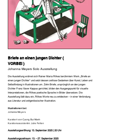
Briefe an einen jungen Dichter (
VORBEI )
Johanna Meyers Solo Ausstellung
Die Ausstellung widmet sich Rainer Maria Rilkes berühmtem Werk „Briefe an
einen jungen Dichter“ und setzt dessen zeitlose Gedanken über Kunst, Leben und
Selbstfindung in Illustrationen um. Zehn Briefe, ursprünglich an den jungen
Dichter Franz Xaver Kappus gerichtet, bilden den Ausgangspunkt für visuelle
Interpretationen, die Rilkes poetische Sprache in Bilder übersetzen. Die
Ausstellung lädt dazu ein, Rilkes Worte neu zu entdecken – in einer Verbindung
aus Literatur und zeitgenössischer Illustration.
Illustrationen bei:
Johanna Meyers
Kuratiert von Cuong Bui Manh
Kurationsassistentin: Julie Felten
Ausstellungseröfnung: 13. September 2025 | 20 Uhr
Ausstellungszeitraum: 13. – 27. September 2025