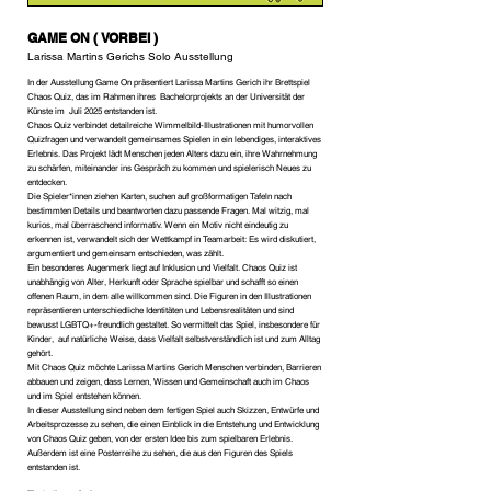
GAME ON ( VORBEI )
Larissa Martins Gerichs Solo Ausstellung
In der Ausstellung Game On präsentiert Larissa Martins Gerich ihr Brettspiel
Chaos Quiz, das im Rahmen ihres Bachelorprojekts an der Universität der
Künste im Juli 2025 entstanden ist.
Chaos Quiz verbindet detailreiche Wimmelbild-Illustrationen mit humorvollen
Quizfragen und verwandelt gemeinsames Spielen in ein lebendiges, interaktives
Erlebnis. Das Projekt lädt Menschen jeden Alters dazu ein, ihre Wahrnehmung
zu schärfen, miteinander ins Gespräch zu kommen und spielerisch Neues zu
entdecken.
Die Spieler*innen ziehen Karten, suchen auf großformatigen Tafeln nach
bestimmten Details und beantworten dazu passende Fragen. Mal witzig, mal
kurios, mal überraschend informativ. Wenn ein Motiv nicht eindeutig zu
erkennen ist, verwandelt sich der Wettkampf in Teamarbeit: Es wird diskutiert,
argumentiert und gemeinsam entschieden, was zählt.
Ein besonderes Augenmerk liegt auf Inklusion und Vielfalt. Chaos Quiz ist
unabhängig von Alter, Herkunft oder Sprache spielbar und schafft so einen
offenen Raum, in dem alle willkommen sind. Die Figuren in den Illustrationen
repräsentieren unterschiedliche Identitäten und Lebensrealitäten und sind
bewusst LGBTQ+-freundlich gestaltet. So vermittelt das Spiel, insbesondere für
Kinder, auf natürliche Weise, dass Vielfalt selbstverständlich ist und zum Alltag
gehört.
Mit Chaos Quiz möchte Larissa Martins Gerich Menschen verbinden, Barrieren
abbauen und zeigen, dass Lernen, Wissen und Gemeinschaft auch im Chaos
und im Spiel entstehen können.
In dieser Ausstellung sind neben dem fertigen Spiel auch Skizzen, Entwürfe und
Arbeitsprozesse zu sehen, die einen Einblick in die Entstehung und Entwicklung
von Chaos Quiz geben, von der ersten Idee bis zum spielbaren Erlebnis.
Außerdem ist eine Posterreihe zu sehen, die aus den Figuren des Spiels
entstanden ist.