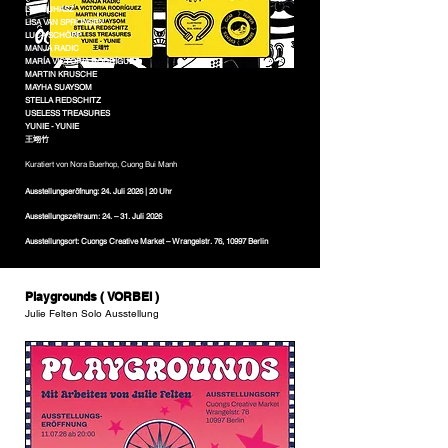
LISA JUHASZ
LISA VAN SPRONSEN
LUCA SCHÖPP
MANJA RADIC
MARÍA VICTORIA RODRÍGUEZ
MARTIN KRUSCHE
MAYHA SUAYSOM
STELLA REDSCHITZ
USELESS TREASURES
YUNIE - YUNIE
王翊竹
Kuratiert von Nora Buerhop, Cuong Bui Manh
Ausstellungseröfnung: 24. Juli 2026 | 20 Uhr
Ausstellungszeitraum: 24. – 31. Juli 2026
Ausstellungsort: Cuongs Creative Market – Wrangelstr. 76, 10997 Berlin
Playgrounds ( VORBEI )
Julie Felten Solo Ausstellung