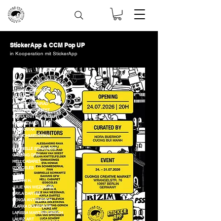
StickerApp & CCM Pop UP
in Kooperation mit StickerApp
Mit Arbeiten von:
ALESSANDRO RAVA
ALINE AURILI
COLETTE CONRAD
DAMIAN VAN SOEST
ELENA KNITTELFELDER
EMMAKOMES
EVA NOWAK
EVA SCHMIEDERKAL
FINN
GABRIELLE SCHWARTZ
GANUNG GFW
HELL CABARET
IZOSCELES
JONA
JUDITH H.
JULIE VAN WEZEMAEL
KAYLA DARTEZ
KENGA ANTSILEVICH
KLARKA DOLECKOVA
LARISSA MARTINS GERICH
LAURZ ART