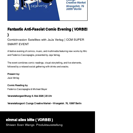
Fantastic Anti-Fascist Comic Evening ( VORBEI
)
Comicinvasion Satellites with JaJa Verlag | CCM SUPER
SMART EVENT
A festive evening of comics, music, and multimedia featuring new works by Mic
and Federico Cacciapaglia, presented by Jaja Verlag.
The event combines comic readings, visual storytelling, and live elements,
followed by a relaxed social gathering with drinks and snacks.
Present by:
JaJa Verlag
Comic Reading by
Federico Cacciapaglia & Michael Beyer
Veranstaltungseröfnung: 6. Mai 2026 | 20 Uhr
Veranstaltungsort: Cuongs Creative Market – Wrangelstr. 76, 10997 Berlin
einmal alles bitte ( VORBEI )
Shiwen Sven Wangs Produktausstellung