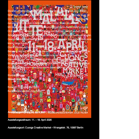
Die Zeit vergeht schneller als man will. Die Dinge stapeln sich. Die Ordner
füllen sich. Zeichner und Sammler. Seitdem Speicherplatz nicht mehr teuer ist
löscht man nichts mehr. Alles zu sortieren würde viel Zeit kosten. Wäre alles
nun sortiert würde man trotzdem nichts schneller finden als vorher.
Mit den Jahren entsteht so ein Datensumpf. Quer durch diesen zieht sich eine
Ordnerstruktur hindurch welche Projekte und Aufträge penibel sortiert. Am
Schreibtisch wird Tag um Tag diese Struktur erweitert. Wiederholungen. Muster.
Gewohnheiten. Routine. Die Bilder sammeln sich mit der Zeit und zeichnen eine
kleine lange Halde.
Diese Ausstellung stellt einen Versuch dar, einmal alles auszustellen. Die
Betonung liegt auf Versuch, denn das kontrollierte Chaos und die unkontrollierte
Vielfalt der Formen verschlucken gerne nicht nur Details.
Dennoch scheint hier der Datensumpf ein notwendiges Beiprodukt der
Bildproduktion zu sein. Dieser digitale Schreibtisch wird nun trockengelegt und
Drucke, Objekte sowie Kleidungsstücke treten damit zu Tage.
Illustrationen bei:
Shiwen Sven Wang
Kuratiert von Cuong Bui Manh
Kurationsassistentin: Julie Felten
Ausstellungseröfnung: 11. April 2026 | 20 Uhr
Ausstellungszeitraum: 11. – 18. April 2026
Ausstellungsort: Cuongs Creative Market – Wrangelstr. 76, 10997 Berlin