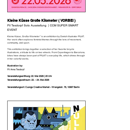
Kleine Küsse Große Kilometer ( VORBEI )
Pil Tesdorpf Solo Ausstellung | CCM SUPER SMART
EVENT
Kleine Küsse, Große Kilometer” is an exhibition by Danish illustrator PILAT.
Her work often explores feminist themes through the lens of movement,
community, and sport.
This exhibition brings together a selection of her favorite bicycle
illustrations, a tribute to life on two wheels. From Copenhagen to Barcelona,
bikes have always been part of PILAT’s everyday life, which shines through
in her colorful works.
Illustration by:
Pil Anna Tesdorpf
Veranstaltungseröfnung: 22. Mai 2026 | 20 Uhr
Veranstaltungszeitraum: 22. – 24. Mai 2026
Veranstaltungsort: Cuongs Creative Market – Wrangelstr. 76, 10997 Berlin