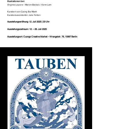
Illustrationen bei:
Virginia Lepore | Marvin Backes | Kenn Lam
Kuratiert von Cuong Bui Manh
Kurationsassistentin: Julie Felten
Ausstellungseröfnung: 12. Juli 2025 | 20 Uhr
Ausstellungszeitraum: 12. – 26. Juli 2025
Ausstellungsort: Cuongs Creative Market – Wrangelstr. 76, 10997 Berlin