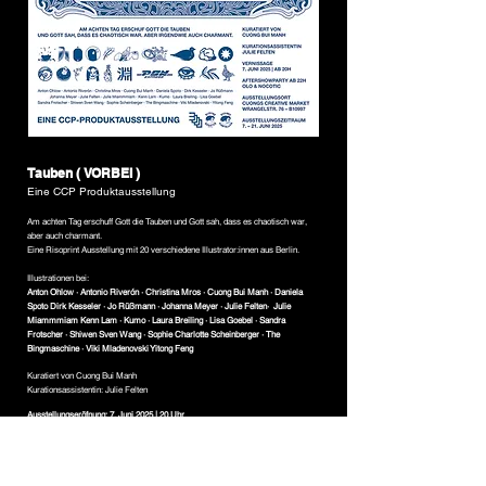
Tauben ( VORBEI )
Eine CCP Produktausstellung
Am achten Tag erschuff Gott die Tauben und Gott sah, dass es chaotisch war,
aber auch charmant.
Eine Risoprint Ausstellung mit 20 verschiedene Illustrator:innen aus Berlin.
Illustrationen bei:
Anton Ohlow · Antonio Riverón · Christina Mros · Cuong Bui Manh · Daniela
Spoto Dirk Kesseler · Jo Rüßmann · Johanna Meyer · Julie Felten· Julie
Miammmiam Kenn Lam · Kumo · Laura Breiling · Lisa Goebel · Sandra
Frotscher · Shiwen Sven Wang · Sophie Charlotte Scheinberger · The
Bingmaschine · Viki Mladenovski Yitong Feng
Kuratiert von Cuong Bui Manh
Kurationsassistentin: Julie Felten
Ausstellungseröfnung: 7. Juni 2025 | 20 Uhr
Ausstellungszeitraum: 7. – 21. Juni 2025
Ausstellungsort: Cuongs Creative Market – Wrangelstr. 76, 10997 Berlin