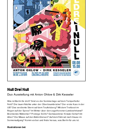
Null Drei Null
Duo Ausstellung mit Anton Ohlow & Dirk Kesseler
Was ist Berlin für dich? Sind es die Sommertage auf dem Tempelhofer
Feld? Die lauen Nächte unter der Oberbaumbrücke? Der erste Kuss in der
U8? Das verdiente Sterni auf dem Teufelsberg? Mit dem Tretboot im
Regen auf der Spree? Im Winter über den zugefrorenen Landwehrkanal?
Brennende Mülleimer? Protzige SUVs? Gemüsedöner Kräuter-Scharf mit
Alles? Die Mäuse auf den Bahn-Gleisen? Auf dem Fahrrad nach Hause im
Sonnenaufgang? Komm vorbei und finde heraus, was Berlin für uns ist.​
Illustrationen bei: