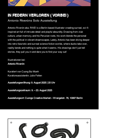
IN FEDERN VERLOREN ( VORBEI )
Antonio Riveróns Solo Ausstellung
Antonio Riverón aka. RIVE! is a Berlin-based illustrator creating surreal, sci-fi-
inspired art full of intricate detail and playful absurdity. Drawing from club
culture, urban memory, and his Peruvian roots, his work blends the personal
with the political in vibrant dreamscapes. Lately, Antonio has been diving deeper
into retro-futuristic and surreal science fiction worlds, where ducks take over,
reality bends and nothing is quite what it seems. His drawings don’t just tell
stories, they pull you in and dare you to find your way out!
Illustrationen bei:
Antonio Riverón
Kuratiert von Cuong Bui Manh
Kurationsassistentin: Julie Felten
Ausstellungseröfnung: 9. August 2025 | 20 Uhr
Ausstellungszeitraum: 9. – 23. August 2025
Ausstellungsort: Cuongs Creative Market – Wrangelstr. 76, 10997 Berlin