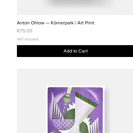
Anton Ohlow — Körnerpark / Art Print
Price
€75.00
VAT Included
Add to Cart