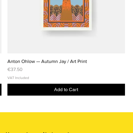
Anton Ohlow — Autumn Jay / Art Print
Price
€37.50
VAT Included
Add to Cart