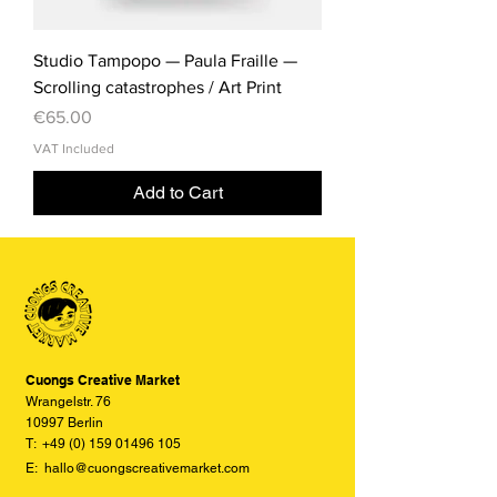
Studio Tampopo — Paula Fraille —
Scrolling catastrophes / Art Print
Price
€65.00
VAT Included
Add to Cart
Cuongs Creative Market
Wrangelstr. 76
10997 Berlin
T:
+49 (0) 159 01496 105
E:
hallo@cuongscreativemarket.com