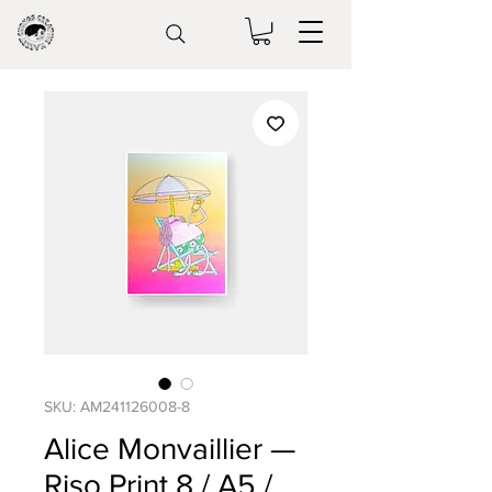
SKU: AM241126008-8
Alice Monvaillier —
Riso Print 8 / A5 /